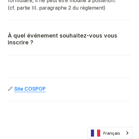
formulaire, il ne peut être modifié a posteriori.

(cf. partie III. paragraphe 2 du règlement)
À quel événement souhaitez-vous vous 
inscrire ?
🔗 
Site COSPOP
Français